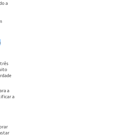
do a
em
a
três
uito
erdade
ara a
ficar a
prar
astar