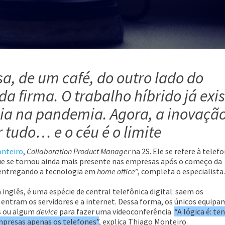
a, de um café, do outro lado do
a firma. O trabalho híbrido já exis
cia na pandemia. Agora, a inovaçã
tudo… e o céu é o limite
nteiro
,
Collaboration Product Manager
na 2S. Ele se refere à telef
que se tornou ainda mais presente nas empresas após o começo da
 entregando a tecnologia em
home office
”, completa o especialista.
inglês, é uma espécie de central telefônica digital: saem os
entram os servidores e a internet. Dessa forma, os únicos equip
es ou algum
device
para fazer uma videoconferência.
“A lógica é:
te
mpresas apenas os telefones”
, explica
Thiago Monteiro.