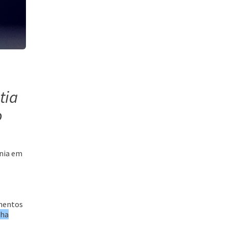
Acessar
tia
o
onia em
Acessar
amentos
nha