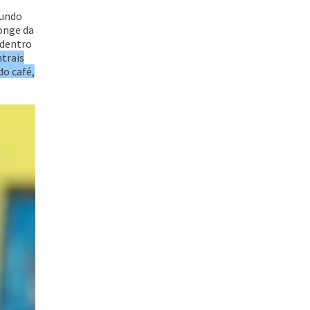
mundo
onge da
 dentro
trais
do café,