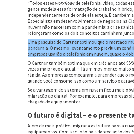
“Todos esses
workflows
de telefonia, vídeo, todas e
gente modela essa formatação de trabalho híbrido, 
independentemente de onde ela esteja. E também a 
Especialista em desenvolvimento de negócios na Cisc
nuvem não nasceram com a pandemia: a crise sanit
reforçaram como os dois conceitos caminham junto
Uma pesquisa do Gartner estimou que o mercado mun
pandemia. O mesmo levantamento previu um cenário
empresas usarão a telefonia em nuvem, quase o dobr
O Gartner também estima que em três anos até 95% d
vezes maior que o atual. “Há um movimento muito g
rápida. As empresas começaram a entender que o mo
quando você consome isso como um serviço e atravé
Se a vantagem do sistema em nuvem ficou mais óbvi
migração ao digital. Por exemplo, para empresas si
chegada de equipamentos.
O futuro é digital – e o presente
Além de mais prático, migrar a estrutura para a nu
equipamentos. Com isso, não há a depreciação dos
h