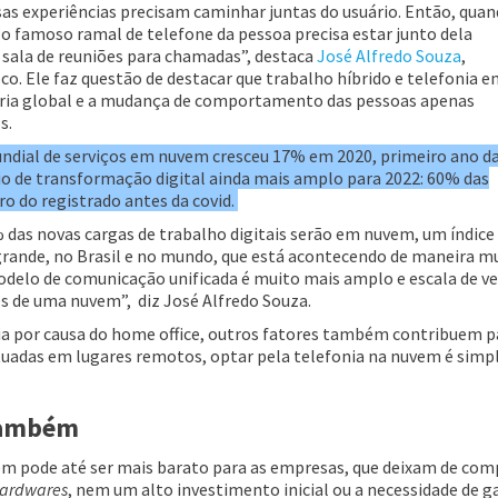
ssas experiências precisam caminhar juntas do usuário. Então, quan
o famoso ramal de telefone da pessoa precisa estar junto dela
sala de reuniões para chamadas”, destaca
José Alfredo Souza
,
o. Ele faz questão de destacar que trabalho híbrido e telefonia 
ária global e a mudança de comportamento das pessoas apenas
s.
dial de serviços em nuvem cresceu 17% em 2020, primeiro ano d
 de transformação digital ainda mais amplo para 2022: 60% das
o do registrado antes da covid.
as novas cargas de trabalho digitais serão em nuvem, um índice 
rande, no Brasil e no mundo, que está acontecendo de maneira m
delo de comunicação unificada é muito mais amplo e escala de v
s de uma nuvem”, diz José Alfredo Souza.
a por causa do home office, outros fatores também contribuem p
tuadas em lugares remotos, optar pela telefonia na nuvem é simpli
 também
vem pode até ser mais barato para as empresas, que deixam de com
ardwares
, nem um alto investimento inicial ou a necessidade de g