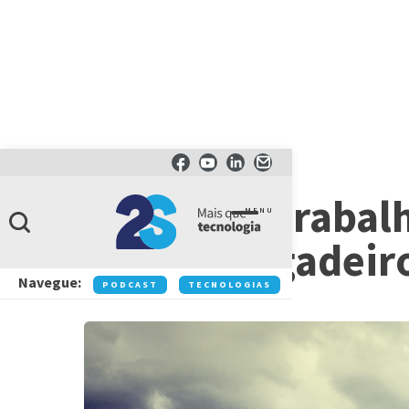
ARTIGOS
Na era do trabal
MENU
céu de brigadeir
Navegue:
PODCAST
TECNOLOGIAS
NEGÓCIOS
IN