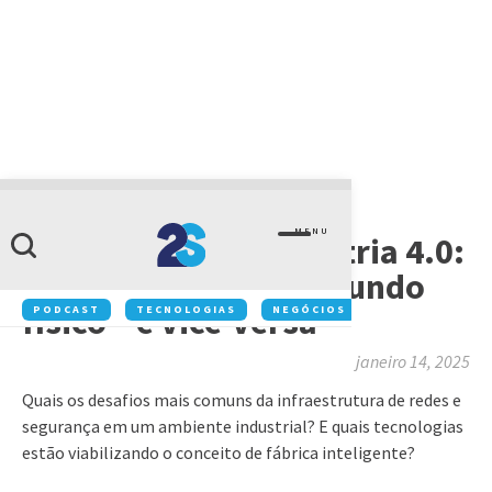
ARTIGOS
MENU
Paradigmas da indústria 4.0:
levando a TI para o mundo
físico – e vice-versa
PODCAST
TECNOLOGIAS
NEGÓCIOS
INOVAÇÃO
janeiro 14, 2025
Quais os desafios mais comuns da infraestrutura de redes e
segurança em um ambiente industrial? E quais tecnologias
estão viabilizando o conceito de fábrica inteligente?