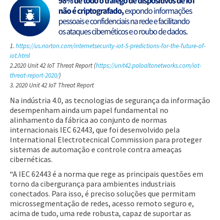
1.
https://us.norton.com/internetsecurity-iot-5-predictions-for-the-future-of-
iot.html
2.2020 Unit 42 IoT Threat Report (
https://unit42.paloaltonetworks.com/iot-
threat-report-2020/
)
3. 2020 Unit 42 IoT Threat Report
Na indústria 4.0, as tecnologias de segurança da informação
desempenham ainda um papel fundamental no
alinhamento da fábrica ao conjunto de normas
internacionais IEC 62443, que foi desenvolvido pela
International Electrotecnical Commission para proteger
sistemas de automação e controle contra ameaças
cibernéticas.
“A IEC 62443 é a norma que rege as principais questões em
torno da cibergurança para ambientes industriais
conectados. Para isso, é preciso soluções que permitam
microssegmentação de redes, acesso remoto seguro e,
acima de tudo, uma rede robusta, capaz de suportar as