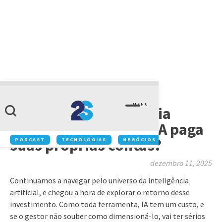
IT EXPERTS
MENU
IT Experts | Inteligência
Artificial #3: Como a IA paga
suas próprias contas?
PODCAST
TECNOLOGIAS
NEGÓCIOS
INOVAÇÃO
dezembro 11, 2025
Continuamos a navegar pelo universo da inteligência
artificial, e chegou a hora de explorar o retorno desse
investimento. Como toda ferramenta, IA tem um custo, e
se o gestor não souber como dimensioná-lo, vai ter sérios