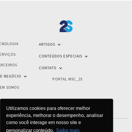
CNOLOGIA
ARTIGOS
ERVIÇOS
CONTEÚDOS ESPECIAIS
ARCEIROS
CONTATO
E NEGÓCIO
PORTAL MSC_2S
EM SOMOS
Utilizamos cookies para oferecer melhor
experiência, melhorar o desempenho, analisar
como você interage em nosso site e
personalizar conteúdo.
Saiba mais