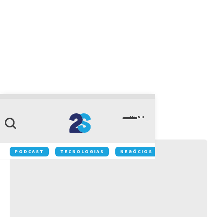
CATEGORIA
Destaque
MENU
PODCAST
TECNOLOGIAS
NEGÓCIOS
INOVAÇÃO