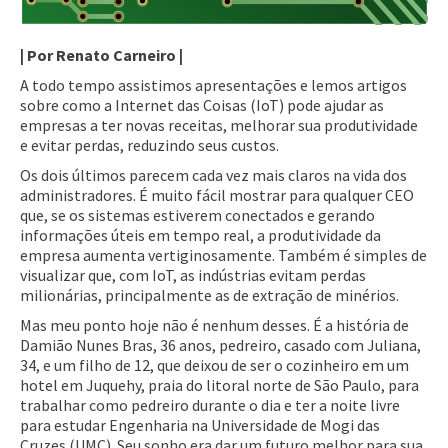
| Por Renato Carneiro |
A todo tempo assistimos apresentações e lemos artigos
sobre como a Internet das Coisas (IoT) pode ajudar as
empresas a ter novas receitas, melhorar sua produtividade
e evitar perdas, reduzindo seus custos.
Os dois últimos parecem cada vez mais claros na vida dos
administradores. É muito fácil mostrar para qualquer CEO
que, se os sistemas estiverem conectados e gerando
informações úteis em tempo real, a produtividade da
empresa aumenta vertiginosamente. Também é simples de
visualizar que, com IoT, as indústrias evitam perdas
milionárias, principalmente as de extração de minérios.
Mas meu ponto hoje não é nenhum desses. É a história de
Damião Nunes Bras, 36 anos, pedreiro, casado com Juliana,
34, e um filho de 12, que deixou de ser o cozinheiro em um
hotel em Juquehy, praia do litoral norte de São Paulo, para
trabalhar como pedreiro durante o dia e ter a noite livre
para estudar Engenharia na Universidade de Mogi das
Cruzes (UMC). Seu sonho era dar um futuro melhor para sua