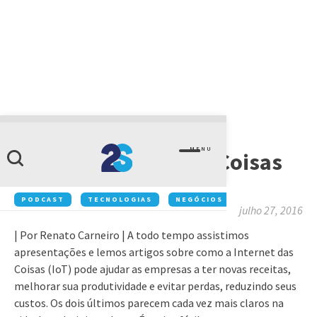
ARTIGOS
MENU
Como a Internet das Coisas
ajuda a salvar vidas
PODCAST
TECNOLOGIAS
NEGÓCIOS
INOVAÇÃO
julho 27, 2016
| Por Renato Carneiro | A todo tempo assistimos
apresentações e lemos artigos sobre como a Internet das
Coisas (IoT) pode ajudar as empresas a ter novas receitas,
melhorar sua produtividade e evitar perdas, reduzindo seus
custos. Os dois últimos parecem cada vez mais claros na