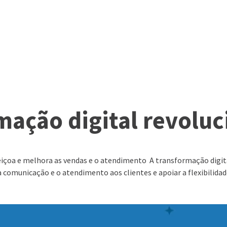
ação digital revoluc
OVAÇÃO
SERVIÇOS
ACONTECE NA 2S
WEBSERIES
eiçoa e melhora as vendas e o atendimento A transformação digit
 a comunicação e o atendimento aos clientes e apoiar a flexibilida