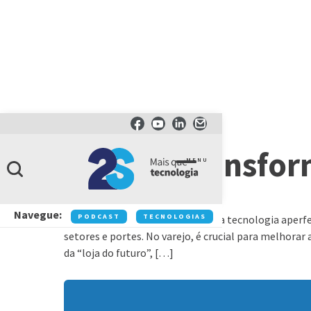
ARTIGOS
Como a transform
MENU
Navegue:
PODCAST
TECNOLOGIAS
NEGÓCIOS
IN
Assista ao vídeo e entenda como a tecnologia aperf
setores e portes. No varejo, é crucial para melhorar
da “loja do futuro”, […]