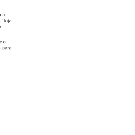
r a
 “loja
o
Acessar
e o
– para
Acessar