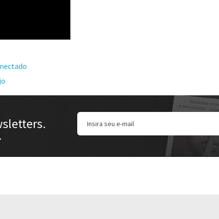
onectado
jo
sletters.
.