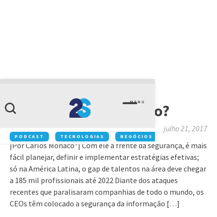
ARTIGOS
MENU
CSO, para que te quero?
julho 21, 2017
PODCAST
TECNOLOGIAS
NEGÓCIOS
INOVAÇÃO
|Por Carlos Monaco*| Com ele à frente da segurança, é mais
fácil planejar, definir e implementar estratégias efetivas;
só na América Latina, o gap de talentos na área deve chegar
a 185 mil profissionais até 2022 Diante dos ataques
recentes que paralisaram companhias de todo o mundo, os
CEOs têm colocado a segurança da informação […]