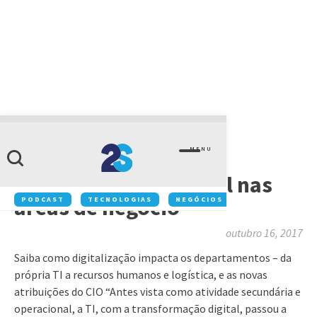
ARTIGOS
MENU
Ebook exclusivo:
transformação digital nas
áreas de negócio
PODCAST
TECNOLOGIAS
NEGÓCIOS
INOVAÇÃO
outubro 16, 2017
Saiba como digitalização impacta os departamentos – da
própria TI a recursos humanos e logística, e as novas
atribuições do CIO “Antes vista como atividade secundária e
operacional, a TI, com a transformação digital, passou a