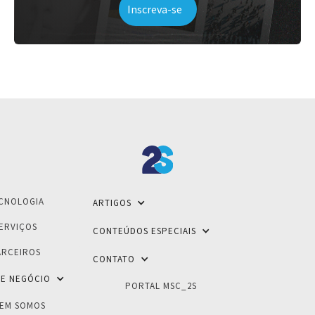
CNOLOGIA
ARTIGOS
ERVIÇOS
CONTEÚDOS ESPECIAIS
ARCEIROS
CONTATO
E NEGÓCIO
PORTAL MSC_2S
EM SOMOS