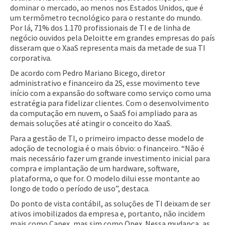
dominar o mercado, ao menos nos Estados Unidos, que é
um termômetro tecnológico para o restante do mundo.
Por lá, 71% dos 1.170 profissionais de TI e de linha de
negócio ouvidos pela Deloitte em grandes empresas do país
disseram que o XaaS representa mais da metade de sua TI
corporativa.
De acordo com Pedro Mariano Bicego, diretor
administrativo e financeiro da 2S, esse movimento teve
início com a expansão do software como serviço como uma
estratégia para fidelizar clientes. Com o desenvolvimento
da computação em nuvem, o SaaS foi ampliado para as
demais soluções até atingir o conceito do XaaS.
Para a gestão de TI, o primeiro impacto desse modelo de
adoção de tecnologia é o mais óbvio: o financeiro. “Não é
mais necessário fazer um grande investimento inicial para
compra e implantação de um hardware, software,
plataforma, o que for. O modelo dilui esse montante ao
longo de todo o período de uso”, destaca.
Do ponto de vista contábil, as soluções de TI deixam de ser
ativos imobilizados da empresa e, portanto, não incidem
mais como Capex, mas sim como Opex. Nessa mudança, as