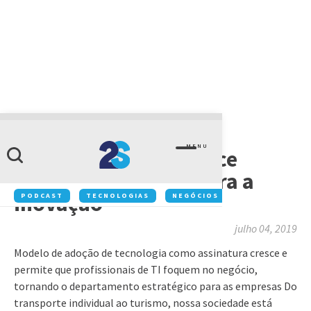
ARTIGOS
MENU
Everything as a service
libera gestão de TI para a
inovação
PODCAST
TECNOLOGIAS
NEGÓCIOS
INOVAÇÃO
julho 04, 2019
Modelo de adoção de tecnologia como assinatura cresce e
permite que profissionais de TI foquem no negócio,
tornando o departamento estratégico para as empresas Do
transporte individual ao turismo, nossa sociedade está