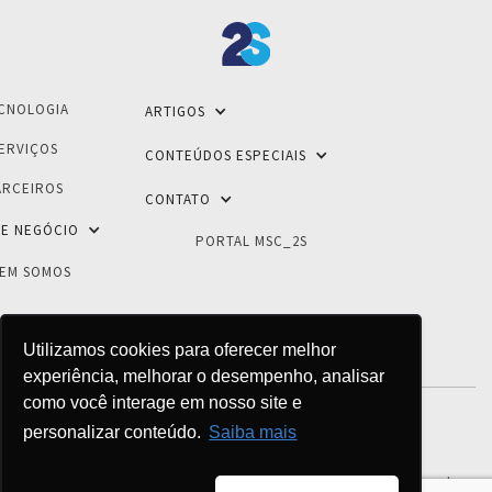
CNOLOGIA
ARTIGOS
ERVIÇOS
CONTEÚDOS ESPECIAIS
ARCEIROS
CONTATO
E NEGÓCIO
PORTAL MSC_2S
EM SOMOS
Utilizamos cookies para oferecer melhor
experiência, melhorar o desempenho, analisar
como você interage em nosso site e
personalizar conteúdo.
Saiba mais
POLÍTICA DE PRIVACIDADE
© 2026 - 2S Inovações Tecnológicas - Todos os direitos reservados