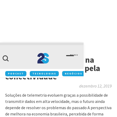
ARTIGOS
MENU
Caminho da inovação na
gestão de frota passa pela
conectividade
PODCAST
TECNOLOGIAS
NEGÓCIOS
INOVAÇÃO
dezembro 12, 2019
Soluções de telemetria evoluem graças a possibilidade de
transmitir dados em alta velocidade, mas o futuro ainda
depende de resolver os problemas do passado A perspectiva
de melhora na economia brasileira, percebida de forma