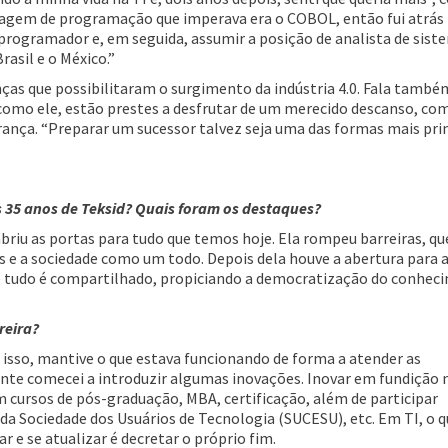
guagem de programação que imperava era o COBOL, então fui atrás
programador e, em seguida, assumir a posição de analista de sist
asil e o México.”
nças que possibilitaram o surgimento da indústria 4.0. Fala també
, como ele, estão prestes a desfrutar de um merecido descanso, co
rança. “Preparar um sucessor talvez seja uma das formas mais pri
 35 anos de Teksid? Quais foram os destaques?
abriu as portas para tudo que temos hoje. Ela rompeu barreiras, q
 e a sociedade como um todo. Depois dela houve a abertura para 
e tudo é compartilhado, propiciando a democratização do conhec
reira?
sso, mantive o que estava funcionando de forma a atender as
nte comecei a introduzir algumas inovações. Inovar em fundição 
com cursos de pós-graduação, MBA, certificação, além de participar
a Sociedade dos Usuários de Tecnologia (SUCESU), etc. Em TI, o q
 e se atualizar é decretar o próprio fim.