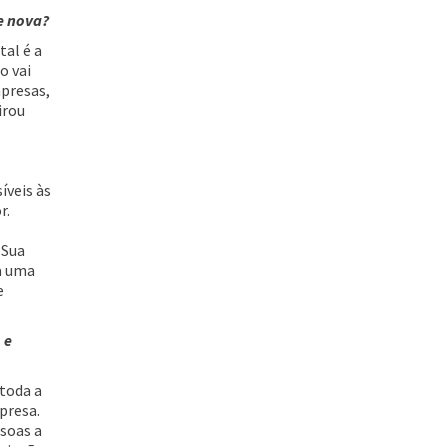
e nova?
al é a
o vai
mpresas,
irou
íveis às
r.
 Sua
ca uma
e
 e
 toda a
presa.
ssoas a