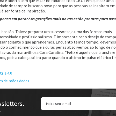
 e aberta tem que estar no radar de todo CIO. Tem que dar uma 
idade de sempre buscar o novo para que as pessoas se inspirem em
é ser fonte de inspiração.
 pensa em parar? As gerações mais novas estão prontas para ass
bastão. Talvez preparar um sucessor seja uma das formas mais
erosidade e profissionalismo. É importante ter o desejo de compa
 passar adiante o que aprendemos. Enquanto temos tempo, devemos
endo o conhecimento que a duras penas absorvemos ao longo de no
lavras da maravilhosa Cora Coralina: “Feliz é aquele que transfere
s, pois a cabeça só irá parar quando o último impulso elétrico fin
ria 4.0
dam de mãos dadas
sletters.
.