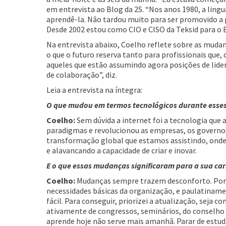
em entrevista ao Blog da 2S. “Nos anos 1980, a lin
aprendê-la. Não tardou muito para ser promovido a 
Desde 2002 estou como CIO e CISO da Teksid para o Br
Na entrevista abaixo, Coelho reflete sobre as muda
o que o futuro reserva tanto para profissionais que
aqueles que estão assumindo agora posições de lide
de colaboração”, diz.
Leia a entrevista na íntegra:
O que mudou em termos tecnológicos durante esses
Coelho:
Sem dúvida a internet foi a tecnologia que 
paradigmas e revolucionou as empresas, os governos
transformação global que estamos assistindo, ond
e alavancando a capacidade de criar e inovar.
E o que essas mudanças significaram para a sua car
Coelho:
Mudanças sempre trazem desconforto. Por i
necessidades básicas da organização, e paulatiname
fácil. Para conseguir, priorizei a atualização, seja 
ativamente de congressos, seminários, do conselho d
aprende hoje não serve mais amanhã. Parar de estudar