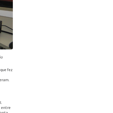
Acessar
ão
 que fez
deram.
Acessar
l.
 entre
conta,