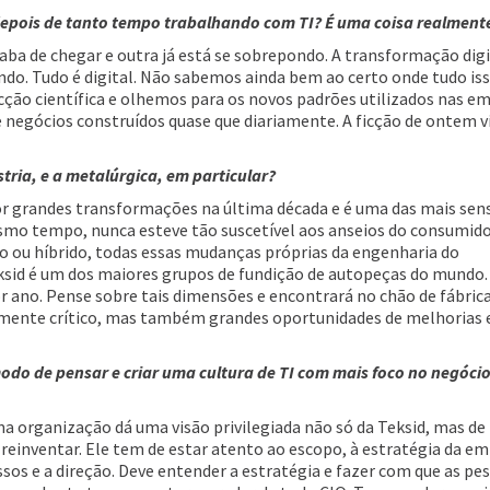
 depois de tanto tempo trabalhando com TI? É uma coisa realment
a de chegar e outra já está se sobrepondo. A transformação digit
o. Tudo é digital. Não sabemos ainda bem ao certo onde tudo iss
icção científica e olhemos para os novos padrões utilizados nas e
negócios construídos quase que diariamente. A ficção de ontem v
tria, e a metalúrgica, em particular?
r grandes transformações na última década e é uma das mais sens
esmo tempo, nunca esteve tão suscetível aos anseios do consumido
co ou híbrido, todas essas mudanças próprias da engenharia do
eksid é um dos maiores grupos de fundição de autopeças do mundo.
or ano. Pense sobre tais dimensões e encontrará no chão de fábri
ente crítico, mas também grandes oportunidades de melhorias 
do de pensar e criar uma cultura de TI com mais foco no negócio
ma organização dá uma visão privilegiada não só da Teksid, mas de
 reinventar. Ele tem de estar atento ao escopo, à estratégia da em
ssos e a direção. Deve entender a estratégia e fazer com que as pe