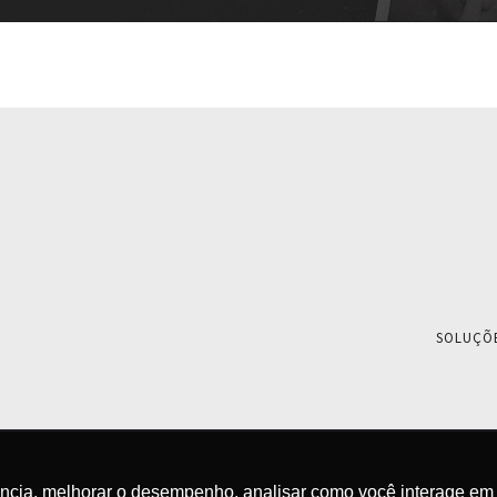
SOLUÇÕ
ência, melhorar o desempenho, analisar como você interage em 