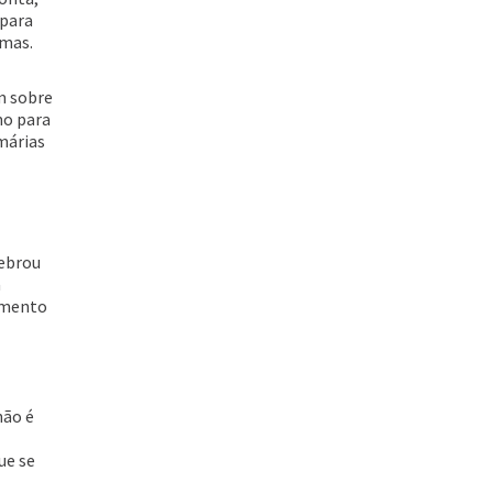
 para
emas.
m sobre
mo para
márias
uebrou
a
imento
não é
ue se