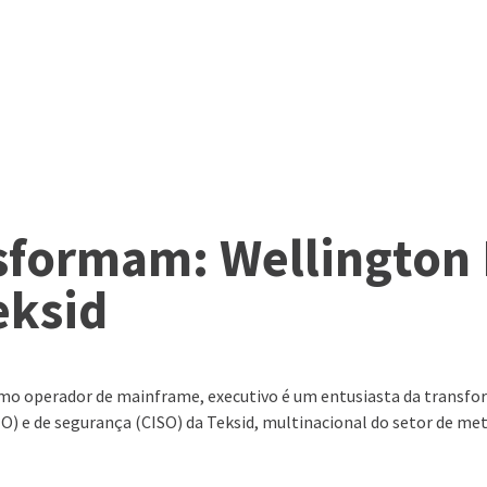
nsformam: Wellington
eksid
OVAÇÃO
SERVIÇOS
ACONTECE NA 2S
WEBSERIES
operador de mainframe, executivo é um entusiasta da transformaç
IO) e de segurança (CISO) da Teksid, multinacional do setor de met