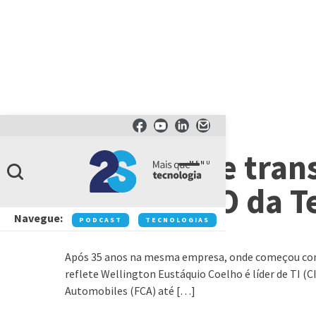
ARTIGOS
Líderes que tra
MENU
Coelho, CIO da T
Navegue:
PODCAST
TECNOLOGIAS
NEGÓCIOS
IN
Após 35 anos na mesma empresa, onde começou como 
reflete Wellington Eustáquio Coelho é líder de TI (C
Automobiles (FCA) até […]