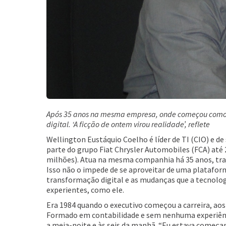
Após 35 anos na mesma empresa, onde começou como 
digital. ‘A ficção de ontem virou realidade’, reflete
Wellington Eustáquio Coelho é líder de TI (CIO) e de
parte do grupo Fiat Chrysler Automobiles (FCA) até 2
milhões). Atua na mesma companhia há 35 anos, traje
Isso não o impede de se aproveitar de uma plataform
transformação digital e as mudanças que a tecnolog
experientes, como ele.
Era 1984 quando o executivo começou a carreira, aos
Formado em contabilidade e sem nenhuma experiênc
a meia-noite e às seis da manhã. “Eu estava começand