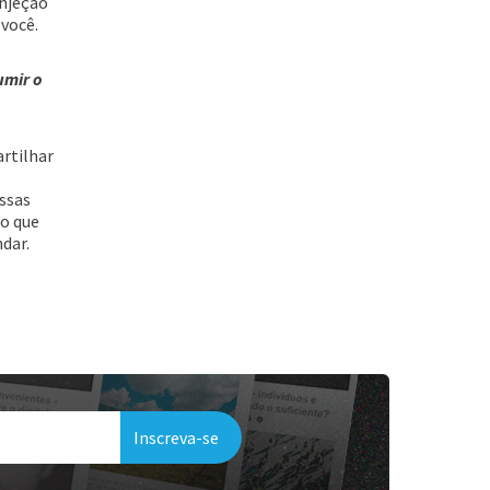
injeção
 você.
umir o
rtilhar
ssas
 o que
dar.