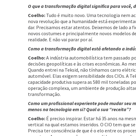
O que a transformação digital significa para você,
Coelho:
Tudo é muito novo. Uma tecnologia nem acab
nova revolução que a humanidade está experimentand
dar. Precisamos estar atentos. Deixemos de lado a f
novos costumes e principalmente novos modelos de 
realidade. E não vai parar por aí.
Como a transformação digital está afetando a indús
Coelho:
A indústria automobilística tem passado po
decisões geopolíticas e às crises econômicas. Ao m
Quando entrei na Teksid, não tínhamos carro elétri
automóvel. Elas exigem sensibilidade dos CIOs. A T
capacidade produtiva supera as 580 mil toneladas p
operação complexa, um ambiente de produção altam
transformação.
Como um profissional experiente pode mudar seu mo
menos na tecnologia em si? Qual a sua “receita”?
Coelho:
É preciso inspirar. Estar há 35 anos na mes
vertical na qual estamos inseridos. O CIO tem que se
Precisa ter consciência de que é o elo entre os proce