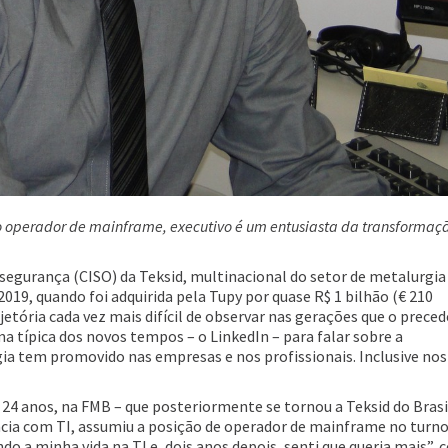
operador de mainframe, executivo é um entusiasta da transformaç
 segurança (CISO) da Teksid, multinacional do setor de metalurgia
019, quando foi adquirida pela Tupy por quase R$ 1 bilhão (€ 210
tória cada vez mais difícil de observar nas gerações que o prece
a típica dos novos tempos – o LinkedIn – para falar sobre a
ia tem promovido nas empresas e nos profissionais. Inclusive nos
 24 anos, na FMB – que posteriormente se tornou a Teksid do Brasi
ia com TI, assumiu a posição de operador de mainframe no turno
o a minha vida na TI e, dois anos depois, senti que queria mais”, 