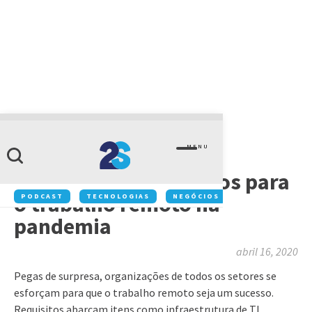
ARTIGOS
MENU
Infraestrutura de TI:
ferramentas e recursos para
o trabalho remoto na
PODCAST
TECNOLOGIAS
NEGÓCIOS
INOVAÇÃO
pandemia
abril 16, 2020
Pegas de surpresa, organizações de todos os setores se
esforçam para que o trabalho remoto seja um sucesso.
Requisitos abarcam itens como infraestrutura de TI,