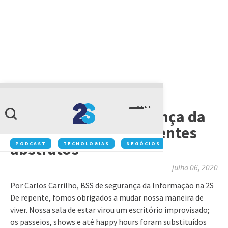
ARTIGOS
MENU
Novo normal: segurança da
informação em ambientes
abstratos
PODCAST
TECNOLOGIAS
NEGÓCIOS
INOVAÇÃO
julho 06, 2020
Por Carlos Carrilho, BSS de segurança da Informação na 2S
De repente, fomos obrigados a mudar nossa maneira de
viver. Nossa sala de estar virou um escritório improvisado;
os passeios, shows e até happy hours foram substituídos