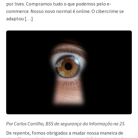
por lives. Compramos tudo o que podemos pelo e-
commerce. Nosso novo normal é online. O cibercrime se
adaptou […]
Por Carlos Carrilho, BSS de segurança da Informação na 2S
De repente, fomos obrigados a mudar nossa maneira de