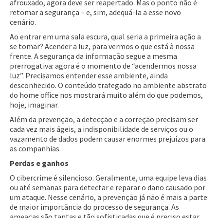
afrouxado, agora deve ser reapertado. Mas o ponto não é
retomar a segurança – e, sim, adequá-la a esse novo
cenário.
Ao entrar em uma sala escura, qual seria a primeira ação a
se tomar? Acender a luz, para vermos o que está à nossa
frente. A segurança da informação segue a mesma
prerrogativa: agora é o momento de “acendermos nossa
luz”. Precisamos entender esse ambiente, ainda
desconhecido. O conteúdo trafegado no ambiente abstrato
do home office nos mostrará muito além do que podemos,
hoje, imaginar.
Além da prevenção, a detecção e a correção precisam ser
cada vez mais ágeis, a indisponibilidade de serviços ou o
vazamento de dados podem causar enormes prejuízos para
as companhias.
Perdas e ganhos
O cibercrime é silencioso. Geralmente, uma equipe leva dias
ou até semanas para detectar e reparar o dano causado por
um ataque. Nesse cenário, a prevenção já não é mais a parte
de maior importância do processo de segurança. As
ameaças são tantas e tão sofisticadas que é preciso estar