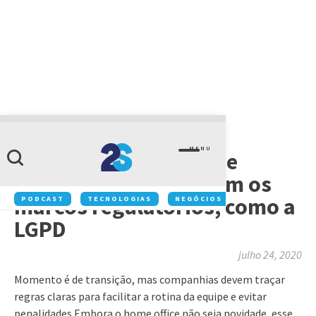
ARTIGOS
MENU
Consolidação do home
office: os cuidados com os
marcos regulatórios, como a
PODCAST
TECNOLOGIAS
NEGÓCIOS
INOVAÇÃO
LGPD
julho 24, 2020
Momento é de transição, mas companhias devem traçar
regras claras para facilitar a rotina da equipe e evitar
penalidades Embora o home office não seja novidade, esse