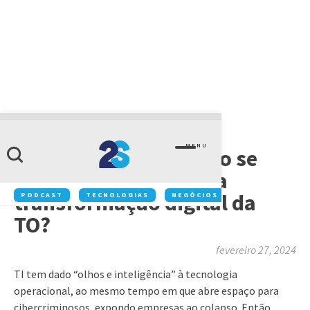
ARTIGOS
MENU
Na indústria 4.0, como se
proteger dos riscos da
transformação digital da
PODCAST
TECNOLOGIAS
NEGÓCIOS
INOVAÇÃO
TO?
fevereiro 27, 2024
TI tem dado “olhos e inteligência” à tecnologia
operacional, ao mesmo tempo em que abre espaço para
cibercriminosos, expondo empresas ao colapso. Então,