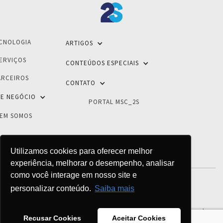
CNOLOGIA
ARTIGOS
ERVIÇOS
CONTEÚDOS ESPECIAIS
ARCEIROS
CONTATO
E NEGÓCIO
PORTAL MSC_2S
EM SOMOS
Utilizamos cookies para oferecer melhor
experiência, melhorar o desempenho, analisar
como você interage em nosso site e
personalizar conteúdo.
Saiba mais
POLÍTICA DE PRIVACIDADE
© 2026 - 2S Inovações Tecnológicas - Todos os direitos reservados
Recusar Cookies
Aceitar Cookies