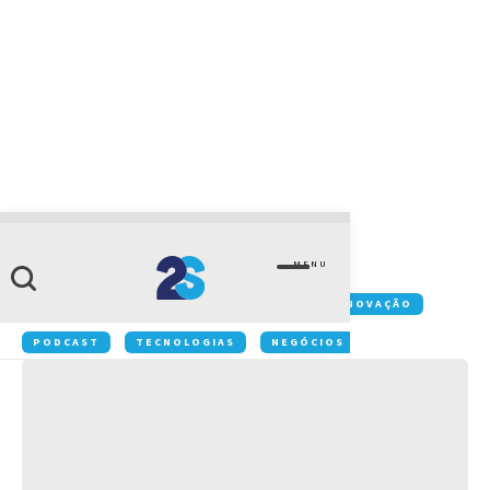
CATEGORIA
Negócios
MENU
Conteúdos:
FÁBRICAS
FINANÇAS
INOVAÇÃO
RH
VAREJO
PODCAST
TECNOLOGIAS
NEGÓCIOS
INOVAÇÃO