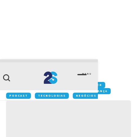
CATEGORIA
Tecnologia
MENU
Conteúdos:
COLABORAÇÃO
DATACENTER
GESTÃO
IOT
MOBILIDADE
SEGURANÇA
PODCAST
TECNOLOGIAS
NEGÓCIOS
INOVAÇÃO