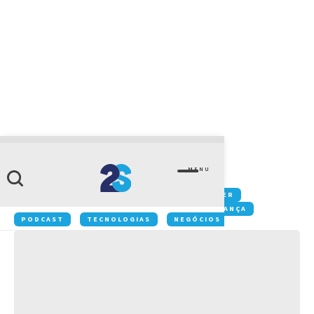
CATEGORIA
Tecnologia
MENU
Conteúdos:
COLABORAÇÃO
DATACENTER
GESTÃO
IOT
MOBILIDADE
SEGURANÇA
PODCAST
TECNOLOGIAS
NEGÓCIOS
INOVAÇÃO