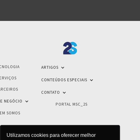
CNOLOGIA
ARTIGOS
ERVIÇOS
CONTEÚDOS ESPECIAIS
ARCEIROS
CONTATO
E NEGÓCIO
PORTAL MSC_2S
EM SOMOS
Utilizamos cookies para oferecer melhor