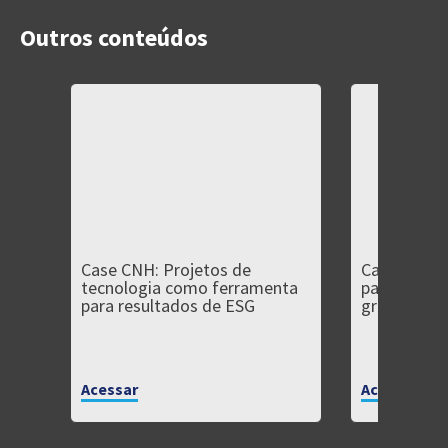
Outros conteúdos
Case CNH: Projetos de
Case Fênix:
tecnologia como ferramenta
para empre
para resultados de ESG
grande
Acessar
Acessar