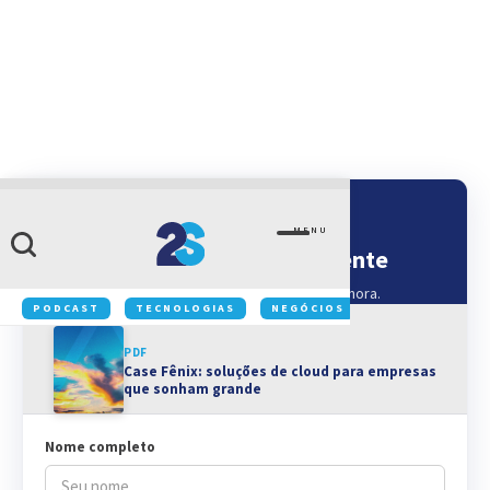
GRATUITO
MENU
Baixe o material gratuitamente
Preencha seus dados para receber o PDF na hora.
PODCAST
TECNOLOGIAS
NEGÓCIOS
INOVAÇÃO
PDF
Case Fênix: soluções de cloud para empresas
que sonham grande
Nome completo