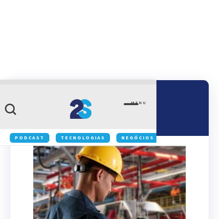
VÍDEO
MENU
Assista ao conteúdo
Acesse o vídeo completo no YouTube.
PODCAST
TECNOLOGIAS
NEGÓCIOS
INOVAÇÃO