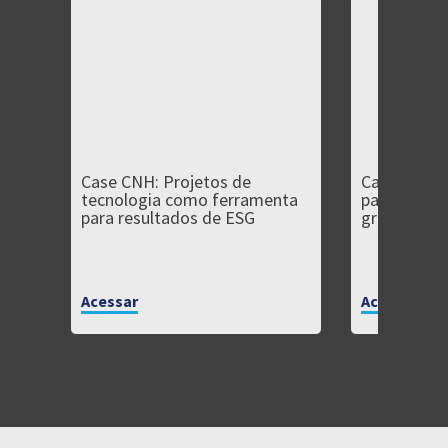
Case CNH: Projetos de
Case Fênix:
tecnologia como ferramenta
para empre
para resultados de ESG
grande
Acessar
Acessar