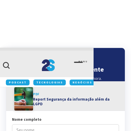
GRATUITO
MENU
Baixe o material gratuitamente
Preencha seus dados para receber o PDF na hora.
PODCAST
TECNOLOGIAS
NEGÓCIOS
INOVAÇÃO
PDF
Report Segurança da informação além da
LGPD
Nome completo