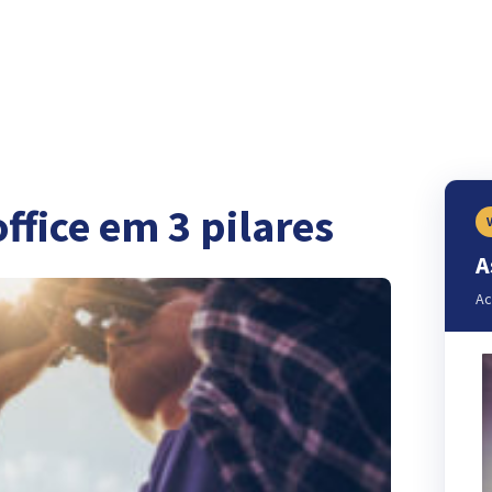
ffice em 3 pilares
A
Ac
OVAÇÃO
SERVIÇOS
ACONTECE NA 2S
WEBSERIES