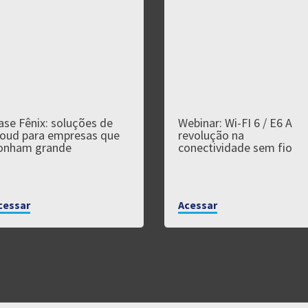
ase Fênix: soluções de
Webinar: Wi-FI 6 / E6 A
loud para empresas que
revolução na
onham grande
conectividade sem fio
cessar
Acessar