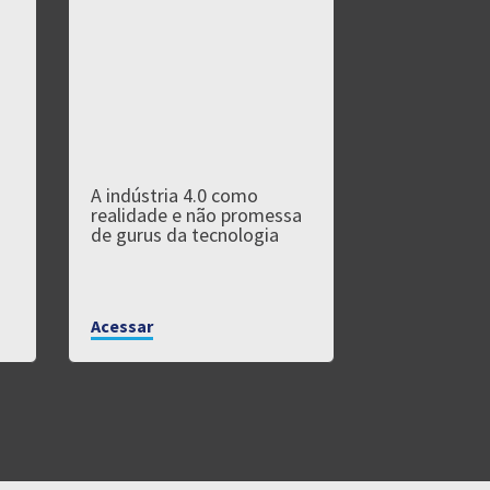
A indústria 4.0 como
Soluções Io
realidade e não promessa
Segurança d
de gurus da tecnologia
Acessar
Acessar