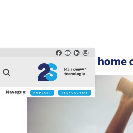
Webinar: Pós home o
MENU
Navegue:
PODCAST
TECNOLOGIAS
NEGÓCIOS
IN