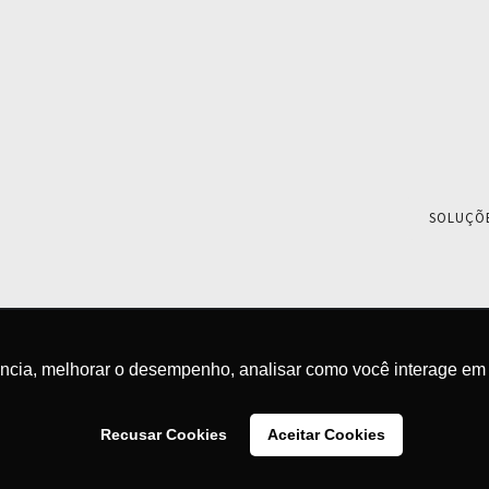
SOLUÇÕ
ência, melhorar o desempenho, analisar como você interage em 
Recusar Cookies
Aceitar Cookies
© 2026 - 2S Inovações Tecnológicas - Todos os direitos 