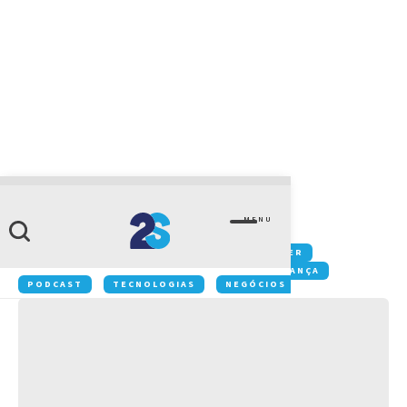
TECNOLOGIA
Colaboração
MENU
Conteúdos:
COLABORAÇÃO
DATACENTER
GESTÃO
IOT
MOBILIDADE
SEGURANÇA
PODCAST
TECNOLOGIAS
NEGÓCIOS
INOVAÇÃO