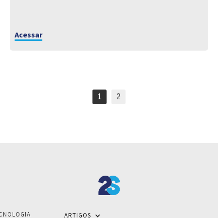
Acessar
1
2
CNOLOGIA
ARTIGOS