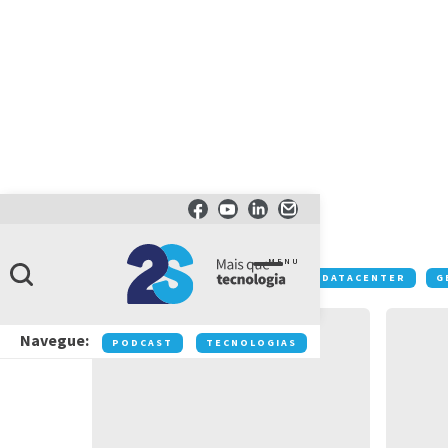
TECNOLOGIA
Mobilidade
MENU
Conteúdos:
COLABORAÇÃO
DATACENTER
G
Navegue:
PODCAST
TECNOLOGIAS
NEGÓCIOS
IN